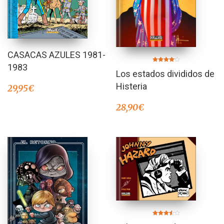
CASACAS AZULES 1981-
1983
Valorado
Los estados divididos de
en
4.00
de 5
Histeria
29,95
€
28,90
€
Valorado