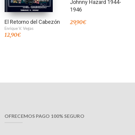
Johnny Hazard 1944-
en
3.50
de 5
1946
El Retorno del Cabezón
29,90
€
Enrique V. Vegas
12,90
€
OFRECEMOS PAGO 100% SEGURO