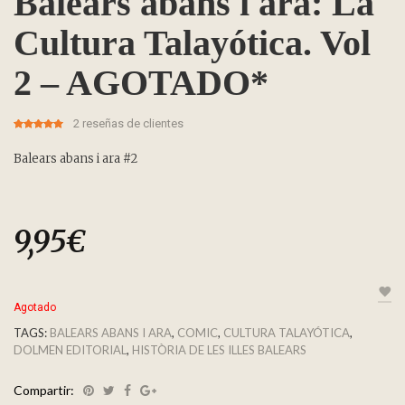
Balears abans i ara: La
Cultura Talayótica. Vol
2 – AGOTADO*
2
reseñas de clientes
5.00
5
1
out of
based on
customer
Balears abans i ara #2
rating
9,95
€
Agotado
TAGS:
BALEARS ABANS I ARA
,
COMIC
,
CULTURA TALAYÓTICA
,
DOLMEN EDITORIAL
,
HISTÒRIA DE LES ILLES BALEARS
Compartir: