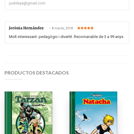
joeldeya@gmail.com
Jerònia Hernández
–
8 marzo, 2018
Valorado en
5
de 5
Molt interessant. pedagògic i divertit. Recomanable de 3 a 99 anys.
PRODUCTOS DESTACADOS