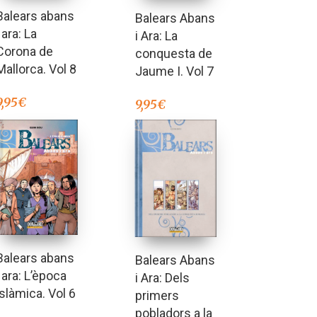
Balears abans
Balears Abans
i ara: La
i Ara: La
Corona de
conquesta de
Mallorca. Vol 8
Jaume I. Vol 7
9,95
€
9,95
€
Balears abans
Balears Abans
i ara: L’època
i Ara: Dels
islàmica. Vol 6
primers
pobladors a la