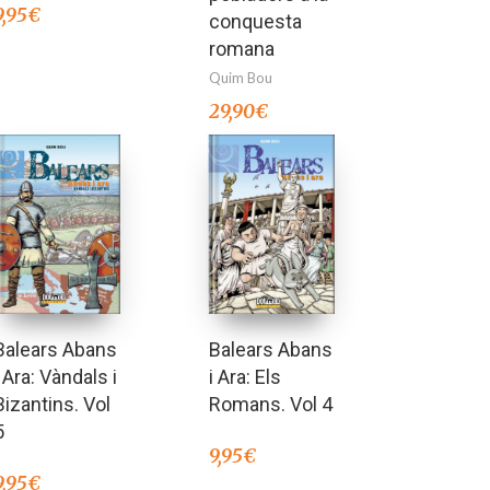
9,95
€
conquesta
romana
Quim Bou
29,90
€
Balears Abans
Balears Abans
i Ara: Vàndals i
i Ara: Els
Bizantins. Vol
Romans. Vol 4
5
9,95
€
9,95
€