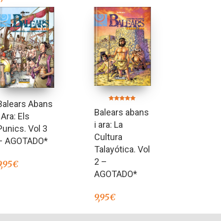
Balears Abans
Valorado en
Balears abans
5.00
i Ara: Els
de 5
i ara: La
Punics. Vol 3
Cultura
– AGOTADO*
Talayótica. Vol
2 –
9,95
€
AGOTADO*
9,95
€