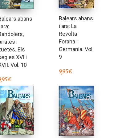
Balears abans
Balears abans
i ara: La
i ara:
Revolta
Bandolers,
Forana i
pirates i
Germania. Vol
xuetes. Els
9
segles XVI i
XVII. Vol. 10
9,95
€
9,95
€