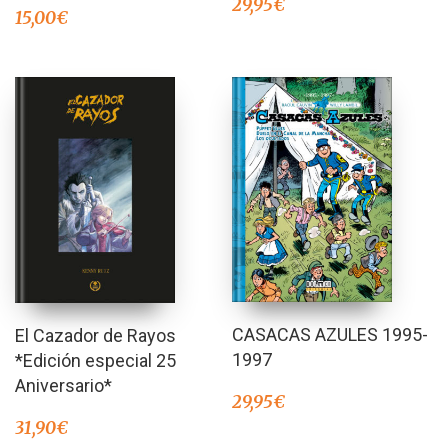
29,95
€
15,00
€
CASACAS AZULES 1995-
El Cazador de Rayos
1997
*Edición especial 25
Aniversario*
29,95
€
31,90
€