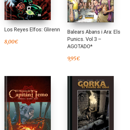
Los Reyes Elfos: Glirenn
Balears Abans i Ara: Els
Punics. Vol 3 –
8,00
€
AGOTADO*
9,95
€