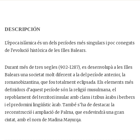
DESCRIPCIÓN
L’època islàmica és un dels períodes més singulars i poc coneguts
de l’evolució històrica de les Illes Balears.
Durant més de tres segles (902-1287), es desenvolupà a les Illes
Balears una societat molt diferent a la del període anterior, la
romanobizantina, que fou totalment eclipsada. Els elements més
definidors d’aquest període són la religió musulmana, el
repoblament del territori insular amb clans i tribus àrabs i berbers
i el predomini lingüístic àrab. També s’ha de destacar la
reconstrucció i ampliació de Palma, que esdevindrà una gran
ciutat, amb el nom de Madina Mayurqa.