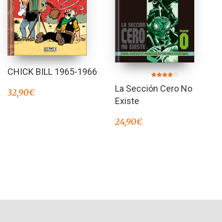
CHICK BILL 1965-1966
Valorado
La Sección Cero No
en
32,90
€
4.00
de 5
Existe
24,90
€