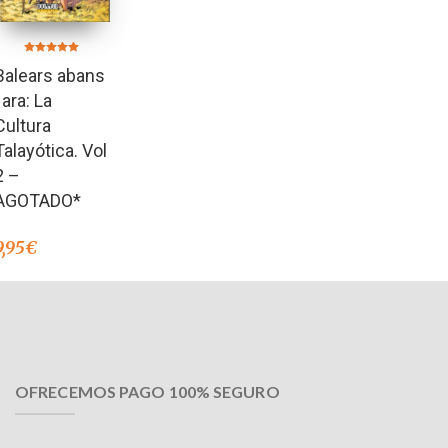
Valorado en
Balears abans
5.00
de 5
i ara: La
Cultura
Talayótica. Vol
2 –
AGOTADO*
9,95
€
OFRECEMOS PAGO 100% SEGURO