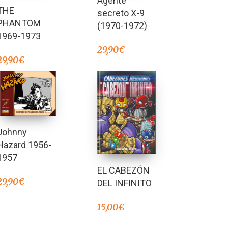
Agente
Valorado en
THE
5.00
secreto X-9
de 5
PHANTOM
(1970-1972)
1969-1973
29,90
€
29,90
€
Johnny
Hazard 1956-
1957
EL CABEZÓN
29,90
€
DEL INFINITO
15,00
€