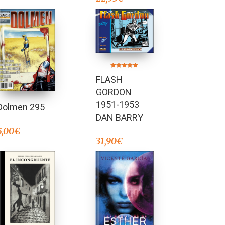
Valorado en
FLASH
5.00
de 5
GORDON
1951-1953
Dolmen 295
DAN BARRY
5,00
€
31,90
€