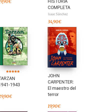
HISTORIA
19,90
€
COMPLETA
Isaac Sánchez
34,90
€
JOHN
Valorado en
TARZAN
5.00
de 5
CARPENTER:
1941-1943
El maestro del
terror
29,90
€
19,90
€