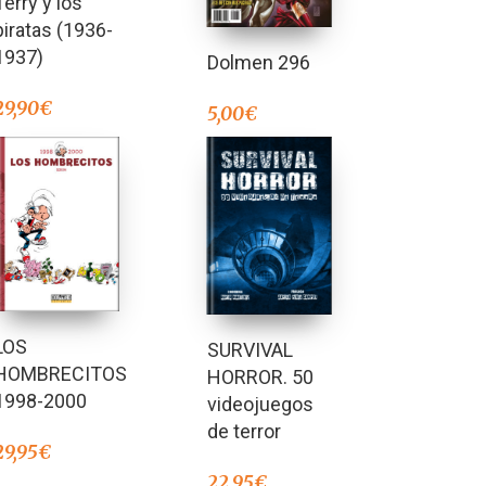
Terry y los
de 5
piratas (1936-
1937)
Dolmen 296
29,90
€
5,00
€
LOS
SURVIVAL
HOMBRECITOS
HORROR. 50
1998-2000
videojuegos
de terror
29,95
€
22,95
€