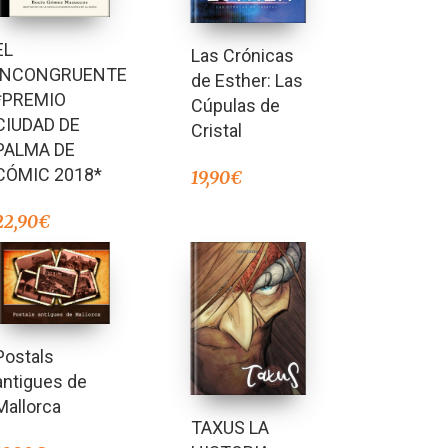
EL
Las Crónicas
INCONGRUENTE
de Esther: Las
*PREMIO
Cúpulas de
CIUDAD DE
Cristal
PALMA DE
CÓMIC 2018*
19,90
€
22,90
€
Postals
antigues de
Mallorca
TAXUS LA