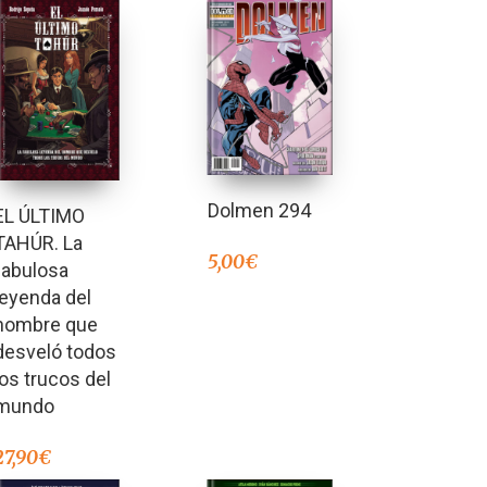
Dolmen 294
EL ÚLTIMO
TAHÚR. La
5,00
€
fabulosa
leyenda del
hombre que
desveló todos
los trucos del
mundo
27,90
€