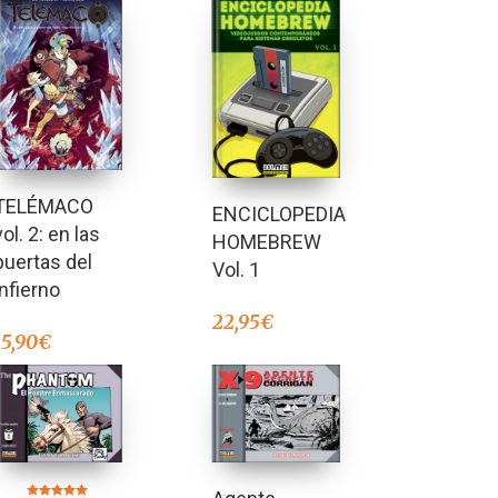
TELÉMACO
ENCICLOPEDIA
vol. 2: en las
HOMEBREW
puertas del
Vol. 1
infierno
22,95
€
15,90
€