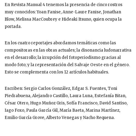
En Revista
Manual 4
tenemos la presencia de cinco rostros
muy conocidos: Yoan Fanise, Anne-Laure Fanise, Jonathan
Blow, Melissa MacCoubrey e Hideaki Itsuno, quien ocupa la
portada.
En los cuatro reportajes abordamos temáticas como las
compositoras en las obras actuales; la disonancia ludonarrativa
en el desarrollo; la irrupción del fotoperiodismo gracias al
modo foto; y la representación del
Salvaje Oeste
en el género.
Esto se complementa con los 12 artículos habituales.
Escriben: Sergio Carlos González, Edgar S. Fuentes, Toni
Piedrabuena, Alejandro Castillo, Laura Luna, Estefanía Bitan,
César Otero, Hugo Muñoz Gris, Sofía Francisco, David Santiso,
Iago Foxo, Paula García Gil, María Baeta, Marina Martínez,
Emilio García Grove, Alberto Venegas y Nacho Requena.