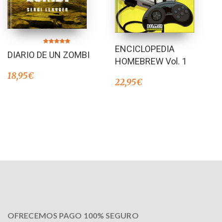
ENCICLOPEDIA
Valorado en
DIARIO DE UN ZOMBI
5.00
de 5
HOMEBREW Vol. 1
18,95
€
22,95
€
OFRECEMOS PAGO 100% SEGURO