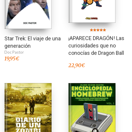
Valorado en
¡APARECE DRAGÓN! Las
Star Trek: El viaje de una
5.00
de 5
curiosidades que no
generación
Doc Pastor
conocías de Dragon Ball
19,95
€
22,90
€