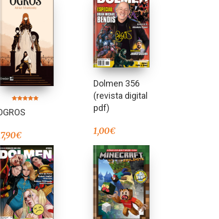
Dolmen 356
(revista digital
pdf)
Valorado en
OGROS
5.00
de 5
1,00
€
17,90
€