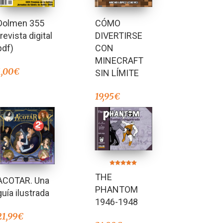
Dolmen 355
CÓMO
(revista digital
DIVERTIRSE
pdf)
CON
MINECRAFT
1,00
€
SIN LÍMITE
19,95
€
Valorado en
THE
5.00
ACOTAR. Una
de 5
PHANTOM
guía ilustrada
1946-1948
21,99
€