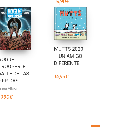
34,90
€
MUTTS 2020
– UN AMIGO
ROGUE
DIFERENTE
TROOPER: EL
VALLE DE LAS
14,95
€
HERIDAS
Línea Albion
19,90
€