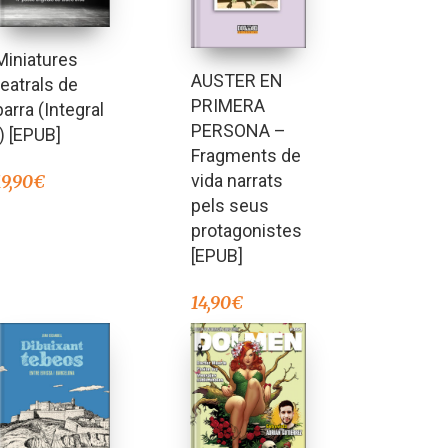
Miniatures
AUSTER EN
teatrals de
PRIMERA
barra (Integral
PERSONA –
I) [EPUB]
Fragments de
vida narrats
19,90
€
pels seus
protagonistes
[EPUB]
14,90
€