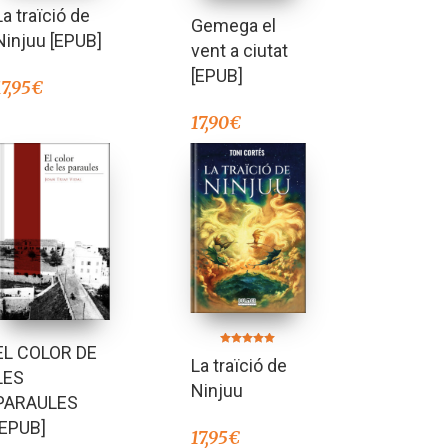
La traïció de
Gemega el
Ninjuu [EPUB]
vent a ciutat
[EPUB]
17,95
€
17,90
€
EL COLOR DE
Valorado en
La traïció de
5.00
LES
de 5
Ninjuu
PARAULES
[EPUB]
17,95
€