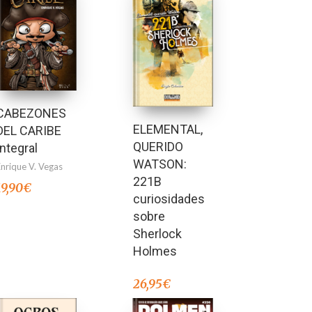
CABEZONES
ELEMENTAL,
DEL CARIBE
QUERIDO
Integral
WATSON:
Enrique V. Vegas
221B
19,90
€
curiosidades
sobre
Sherlock
Holmes
26,95
€