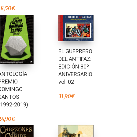
18,50
€
EL GUERRERO
DEL ANTIFAZ:
EDICIÓN 80º
ANTOLOGÍA
ANIVERSARIO
PREMIO
vol. 02
DOMINGO
31,90
€
SANTOS
(1992-2019)
24,90
€