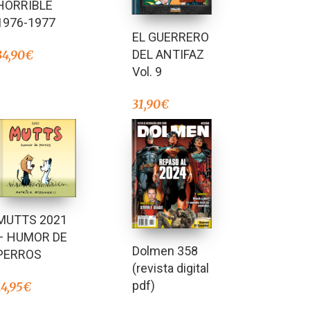
HORRIBLE
1976-1977
EL GUERRERO
DEL ANTIFAZ
34,90
€
Vol. 9
31,90
€
MUTTS 2021
– HUMOR DE
Dolmen 358
PERROS
(revista digital
pdf)
14,95
€