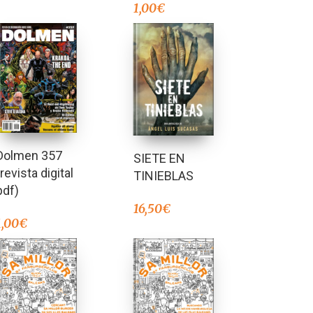
1,00
€
Dolmen 357
SIETE EN
(revista digital
TINIEBLAS
pdf)
16,50
€
1,00
€