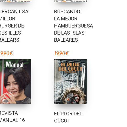
BUSCANDO
CERCANT SA
LA MEJOR
MILLOR
HAMBUERGUESA
BURGER DE
DE LAS ISLAS
SES ILLES
BALEARES
BALEARS
19,90
€
19,90
€
REVISTA
EL PLOR DEL
MANUAL 16
CUCUT