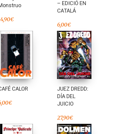
– EDICIÓ EN
Monstruo
CATALÁ
14,90
€
6,00
€
CAFÉ CALOR
JUEZ DREDD:
DÍA DEL
6,00
€
JUICIO
27,90
€