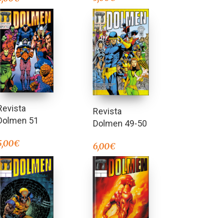
Revista
Revista
Dolmen 51
Dolmen 49-50
5,00
€
6,00
€