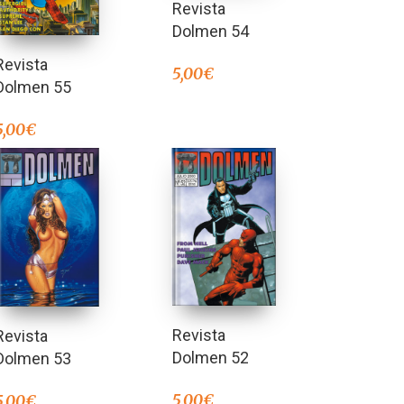
Revista
Dolmen 54
Revista
5,00
€
Dolmen 55
5,00
€
Revista
Revista
Dolmen 52
Dolmen 53
5,00
€
5,00
€