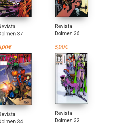
Revista
Revista
Dolmen 36
Dolmen 37
5,00
€
6,00
€
Revista
Revista
Dolmen 32
Dolmen 34