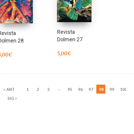
Revista
Revista
Dolmen 27
Dolmen 28
5,00
€
5,00
€
…
< ANT
1
2
3
95
96
97
98
99
100
SIG >