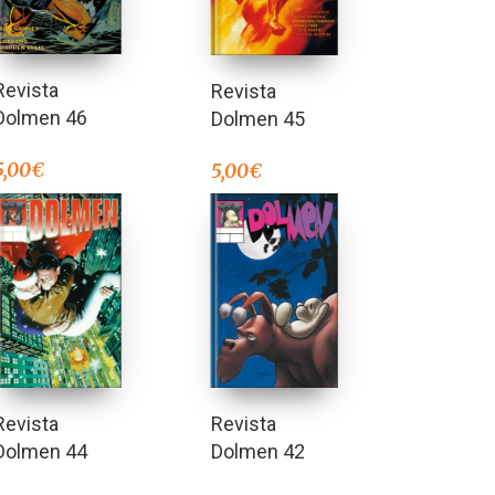
Revista
Revista
Dolmen 46
Dolmen 45
5,00
€
5,00
€
Revista
Revista
Dolmen 44
Dolmen 42