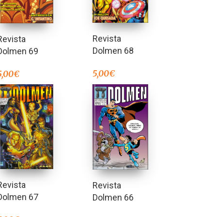
Revista
Revista
Dolmen 68
Dolmen 69
5,00
€
5,00
€
Revista
Revista
Dolmen 67
Dolmen 66