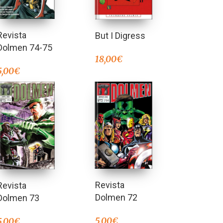
Revista
But I Digress
Dolmen 74-75
18,00
€
5,00
€
Revista
Revista
Dolmen 72
Dolmen 73
5,00
€
5,00
€