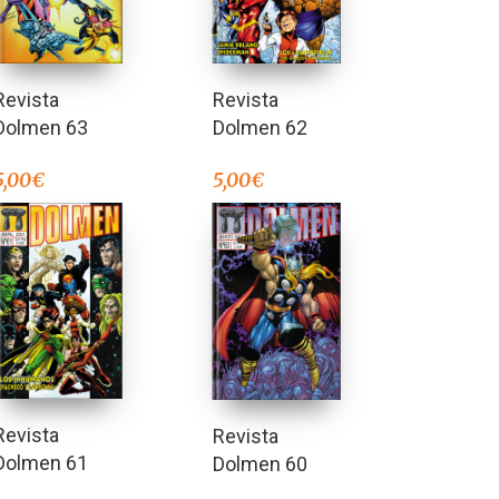
Revista
Revista
Dolmen 63
Dolmen 62
5,00
€
5,00
€
Revista
Revista
Dolmen 61
Dolmen 60