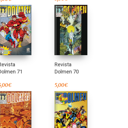
Revista
Revista
Dolmen 71
Dolmen 70
5,00
€
5,00
€