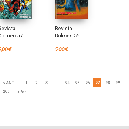
Revista
Revista
Dolmen 57
Dolmen 56
5,00
€
5,00
€
…
< ANT
1
2
3
94
95
96
97
98
99
100
SIG >