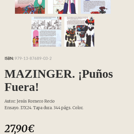
ISBN:
979-13-87689-03-2
MAZINGER. ¡Puños
Fuera!
Autor: Jesús Romero Recio
Ensayo. 17X24. Tapa dura. 344 págs. Color.
27,90
€