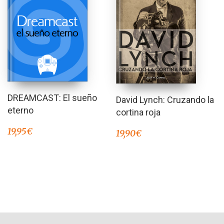
DREAMCAST: El sueño
David Lynch: Cruzando la
eterno
cortina roja
19,95
€
19,90
€