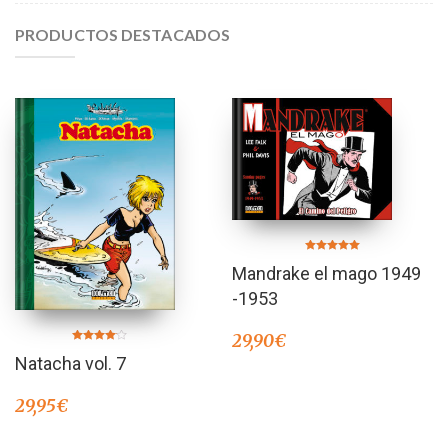
PRODUCTOS DESTACADOS
Valorado en
Mandrake el mago 1949
5.00
de 5
-1953
29,90
€
Valorado
Natacha vol. 7
en
4.00
de 5
29,95
€