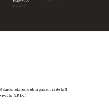
PLEAMAR
12/2020
05/2022
z. Galardonada como
obra ganadora de la II
or la (A.P.I.C.).