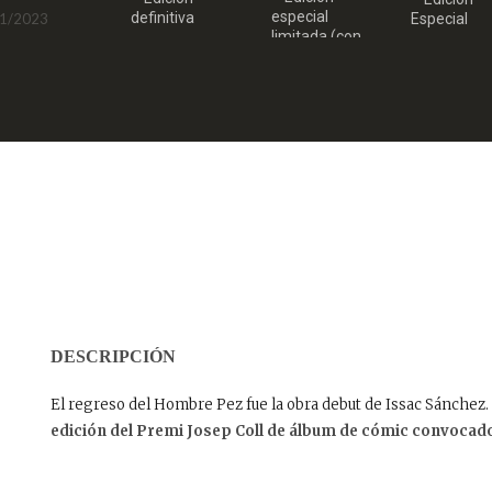
especial
definitiva
1/2023
Especial
limitada (con
08/2023
03/2023
portada
transparente)
03/2023
DESCRIPCIÓN
El regreso del Hombre Pez fue la obra debut de Issac Sánche
edición del Premi Josep Coll de álbum de cómic convocado p