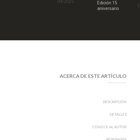
04/2025
Edición 15
1
aniversario
06/2024
ACERCA DE ESTE ARTÍCULO
DESCRIPCIÓN
DETALLES
CONOCE AL AUTOR
RESEÑAS(0)