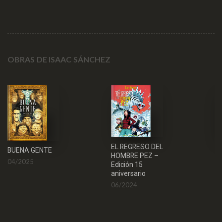
OBRAS DE ISAAC SÁNCHEZ
EL REGRESO DEL
EL
BUENA GENTE
HOMBRE PEZ –
B
04/2025
Edición 15
1
aniversario
06/2024