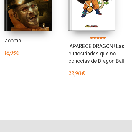
Zoombi
Valorado en
¡APARECE DRAGÓN! Las
5.00
de 5
16,95
€
curiosidades que no
conocías de Dragon Ball
22,90
€