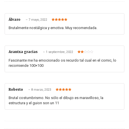
Álvaro
–
7 mayo, 2022
Valorado en
5
de 5
Brutalmente nostálgica y emotiva. Muy recomendada.
Arantxa gracias
–
1 septiembre, 2022
Valorado
en
2
Fascinante me ha emocionado os recurdo tal cual en el comic, lo
de 5
recomiende 100×100
Roberto
–
8 marzo, 2023
Valorado en
5
de 5
Brutal costumbrismo. No sólo el dibujo es maravilloso, la
estructura y el guion son un 11