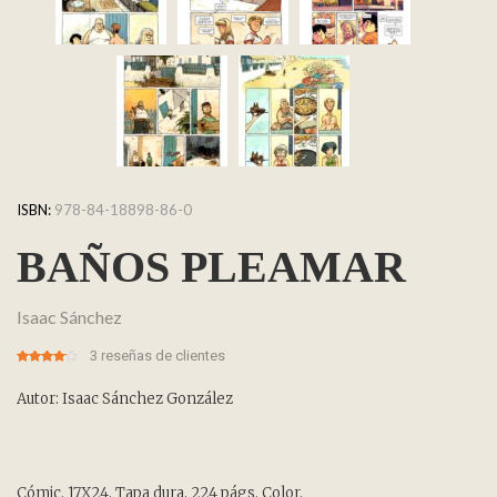
ISBN:
978-84-18898-86-0
BAÑOS PLEAMAR
Isaac Sánchez
3
reseñas de clientes
4.00
5
3
out
of
based
on
Autor: Isaac Sánchez González
customer
ratings
Cómic. 17X24. Tapa dura. 224 págs. Color.