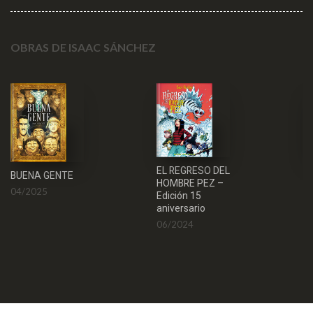
OBRAS DE ISAAC SÁNCHEZ
EL REGRESO DEL
EL
BUENA GENTE
HOMBRE PEZ –
B
04/2025
Edición 15
1
aniversario
06/2024