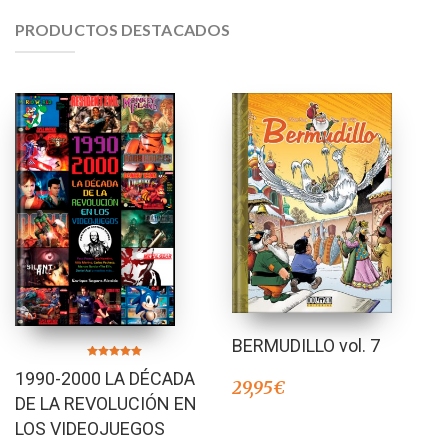
PRODUCTOS DESTACADOS
BERMUDILLO vol. 7
Valorado en
1990-2000 LA DÉCADA
5.00
29,95
€
de 5
DE LA REVOLUCIÓN EN
LOS VIDEOJUEGOS