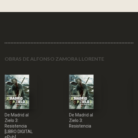
OBRAS DE ALFONSO ZAMORA LLORENTE
De Madrid al
De Madrid al
De
Zielo 3:
Zielo 3:
Zi
Resistencia
Resistencia
Ba
[LIBRO DIGITAL
DI
ePub]