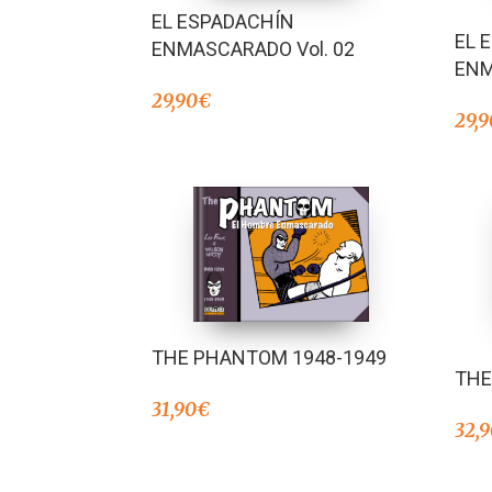
EL ESPADACHÍN
EL 
ENMASCARADO Vol. 02
ENM
29,90
€
29,9
THE PHANTOM 1948-1949
THE
31,90
€
32,