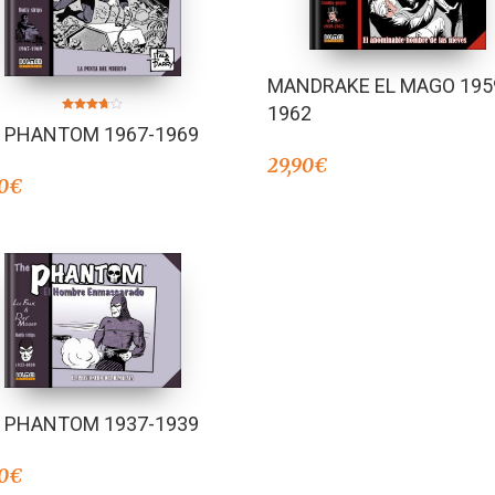
MANDRAKE EL MAGO 195
1962
Valorado
 PHANTOM 1967-1969
en
3.67
de 5
29,90
€
0
€
 PHANTOM 1937-1939
0
€