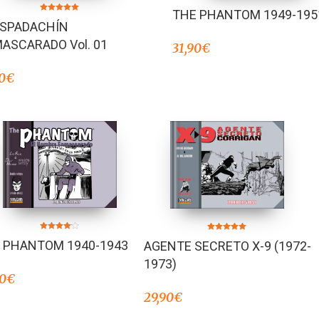
THE PHANTOM 1949-195
Valorado en
ESPADACHÍN
5.00
de 5
ASCARADO Vol. 01
31,90
€
0
€
Valorado
Valorado en
 PHANTOM 1940-1943
AGENTE SECRETO X-9 (1972-
en
5.00
4.00
de 5
de 5
1973)
90
€
29,90
€