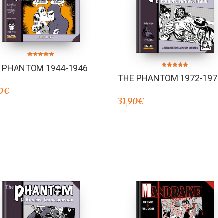
Valorado en
 PHANTOM 1944-1946
5.00
de 5
Valorado en
THE PHANTOM 1972-197
5.00
de 5
0
€
31,90
€