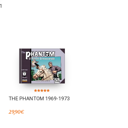
1
Valorado en
THE PHANTOM 1969-1973
5.00
de 5
29,90
€