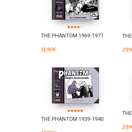
Valorado
THE PHANTOM 1969-1971
THE
en
4.00
de 5
31,90
€
29,9
THE
Valorado en
THE PHANTOM 1939-1940
5.00
de 5
29,9