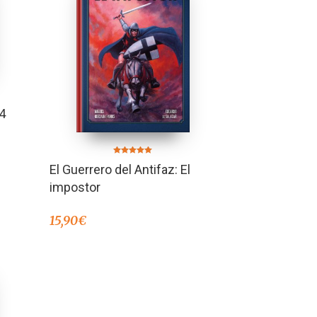
4
Valorado en
El Guerrero del Antifaz: El
5.00
de 5
impostor
15,90
€