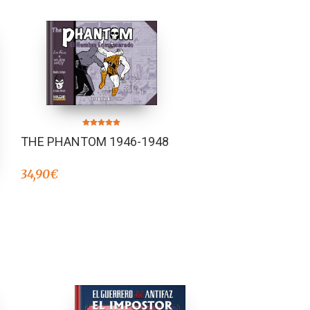
Valorado en
THE PHANTOM 1946-1948
5.00
de 5
34,90
€