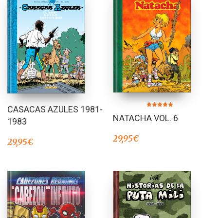
CASACAS AZULES 1981-
Valorado en
NATACHA VOL. 6
5.00
1983
de 5
29,95
€
29,95
€