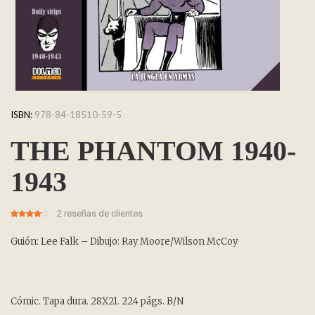
ISBN:
978-84-18510-59-5
THE PHANTOM 1940-
1943
2
reseñas de clientes
4.00
5
2
out
of
based
on
Guión: Lee Falk – Dibujo: Ray Moore/Wilson McCoy
customer
ratings
Cómic. Tapa dura. 28X21. 224 págs. B/N