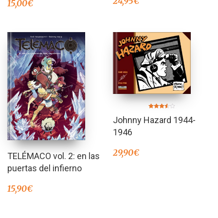
24,95
€
15,00
€
Valorado
Johnny Hazard 1944-
en
3.50
de 5
1946
29,90
€
TELÉMACO vol. 2: en las
puertas del infierno
15,90
€