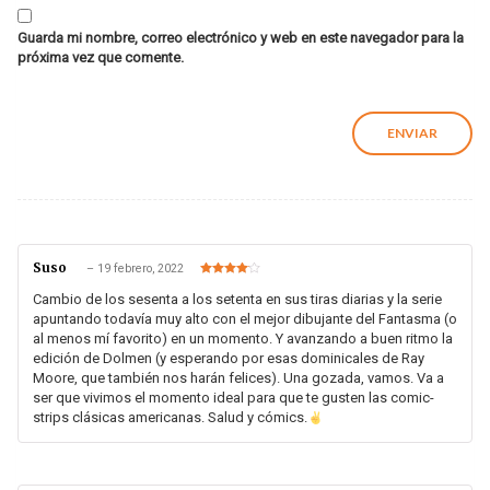
Guarda mi nombre, correo electrónico y web en este navegador para la
próxima vez que comente.
Suso
–
19 febrero, 2022
Valorado
en
4
de 5
Cambio de los sesenta a los setenta en sus tiras diarias y la serie
apuntando todavía muy alto con el mejor dibujante del Fantasma (o
al menos mí favorito) en un momento. Y avanzando a buen ritmo la
edición de Dolmen (y esperando por esas dominicales de Ray
Moore, que también nos harán felices). Una gozada, vamos. Va a
ser que vivimos el momento ideal para que te gusten las comic-
strips clásicas americanas. Salud y cómics.