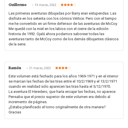
Guillermo
–
13 marzo, 2022
Valorado
en
4
de 5
Las primeras aventuras dibujadas por Barry eran estupendas. Las
disfrute en los setenta con los cómics Vértice. Pero con el tiempo
me he convertido en un firme defensor de las aventuras de McCoy.
Me quedé con la miel en los labios con el cierre de la edición
historia de 1992. Ojalá ahora podamos saborear todas las
aventuras tanto de McCoy como de los demás dibujantes clásicos
de la serie.
Ramón
–
21 marzo, 2022
Valorado
en
4
de 5
Este volumen está fechado para los años 1969-1971 y en el interior
se marcan las fechas de las tiras entre el 10/2/1969 y el 13/2/1971
cuando en realidad sólo aparecen las tiras hasta el 5/12/1970.
La aventura El Heredero, que haría encajar las fechas, no aparece.
Pensaba que el precio superior de este volumen era debido al
incremento de páginas.
¿Estaba planificado el tomo originalmente de otra manera?
Gracias