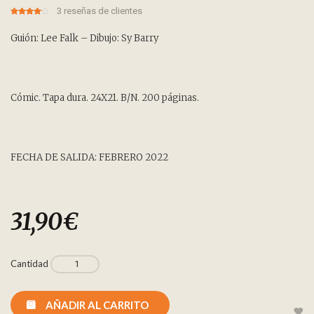
3
reseñas de clientes
4.00
5
3
out
of
based
on
Guión: Lee Falk – Dibujo: Sy Barry
customer
ratings
Cómic. Tapa dura. 24X21. B/N. 200 páginas.
FECHA DE SALIDA: FEBRERO 2022
31,90
€
Cantidad
AÑADIR AL CARRITO