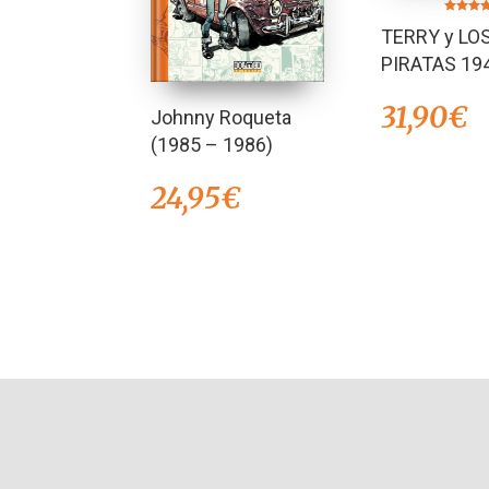
Valorado 
TERRY y LO
5.00
de 5
PIRATAS 19
31,90
€
Johnny Roqueta
(1985 – 1986)
24,95
€