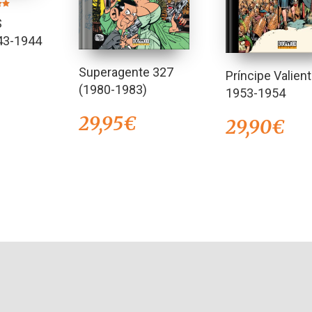
en
S
43-1944
Superagente 327
Príncipe Valien
(1980-1983)
1953-1954
29,95
€
29,90
€