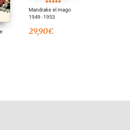
Valorado en
Mandrake el mago
5.00
de 5
1949 -1953
29,90
€
te