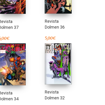
Revista
Revista
Dolmen 36
Dolmen 37
5,00
€
6,00
€
Revista
Revista
Dolmen 32
Dolmen 34