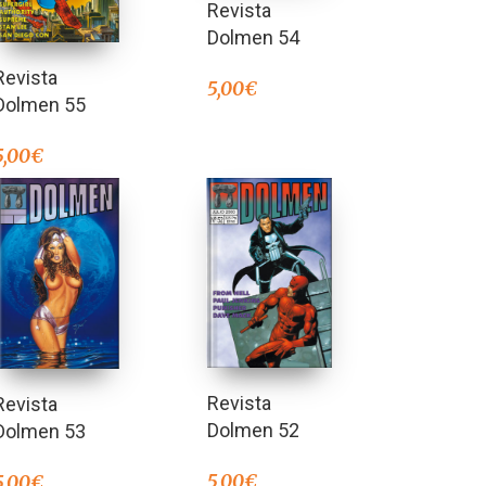
Revista
Dolmen 54
Revista
5,00
€
Dolmen 55
5,00
€
Revista
Revista
Dolmen 52
Dolmen 53
5,00
€
5,00
€