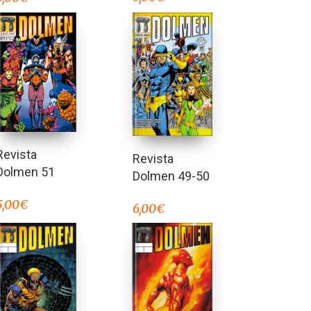
Revista
Revista
Dolmen 51
Dolmen 49-50
5,00
€
6,00
€