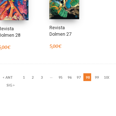
Revista
Revista
Dolmen 27
Dolmen 28
5,00
€
5,00
€
…
< ANT
1
2
3
95
96
97
98
99
100
SIG >