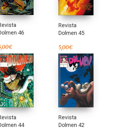
Revista
Revista
Dolmen 46
Dolmen 45
5,00
€
5,00
€
Revista
Revista
Dolmen 44
Dolmen 42