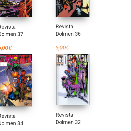
Revista
Revista
Dolmen 36
Dolmen 37
5,00
€
6,00
€
Revista
Revista
Dolmen 32
Dolmen 34