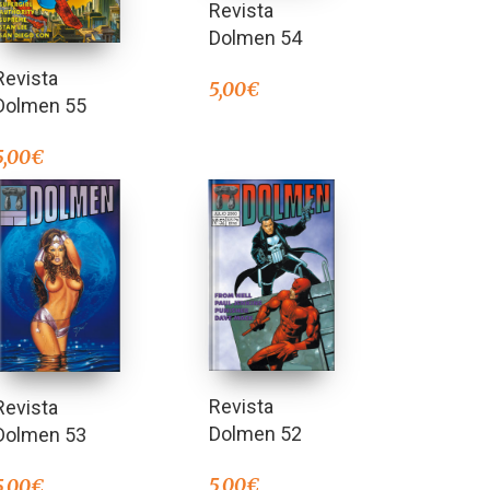
Revista
Dolmen 54
Revista
5,00
€
Dolmen 55
5,00
€
Revista
Revista
Dolmen 52
Dolmen 53
5,00
€
5,00
€