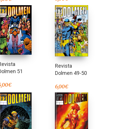
Revista
Revista
Dolmen 51
Dolmen 49-50
5,00
€
6,00
€