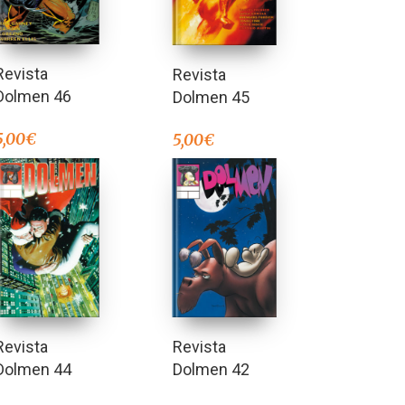
Revista
Revista
Dolmen 46
Dolmen 45
5,00
€
5,00
€
Revista
Revista
Dolmen 44
Dolmen 42