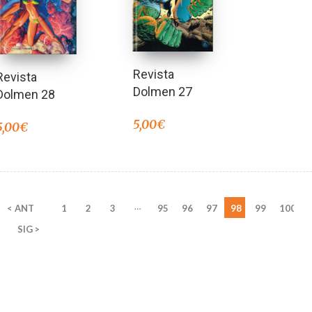
Revista
Revista
Dolmen 27
Dolmen 28
5,00
€
5,00
€
…
< ANT
1
2
3
95
96
97
98
99
100
SIG >