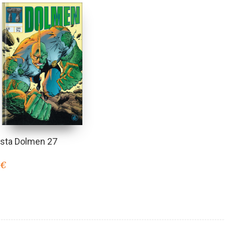
ista Dolmen 27
0
€