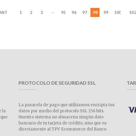
…
 ANT
1
2
3
95
96
97
98
99
100
SIG
PROTOCOLO DE SEGURIDAD SSL
TAR
La pasarela de pago que utilizamos encripta tus
e la
datos por medio del protocolo SSL 256 bits.
 que
Nuestro sistema no almacena ningún dato
a
bancario de tu tarjeta de crédito, sino que va
directamente al TPV Ecommerce del Banco.