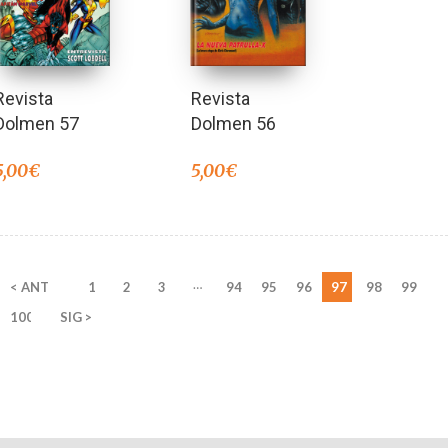
Revista
Revista
Dolmen 57
Dolmen 56
5,00
€
5,00
€
…
< ANT
1
2
3
94
95
96
97
98
99
100
SIG >