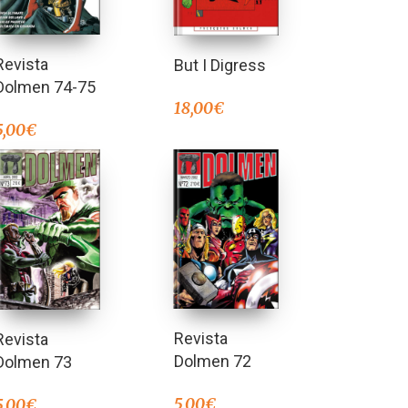
Revista
But I Digress
Dolmen 74-75
18,00
€
5,00
€
Revista
Revista
Dolmen 72
Dolmen 73
5,00
€
5,00
€