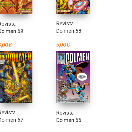
Revista
Revista
Dolmen 68
Dolmen 69
5,00
€
5,00
€
Revista
Revista
Dolmen 67
Dolmen 66