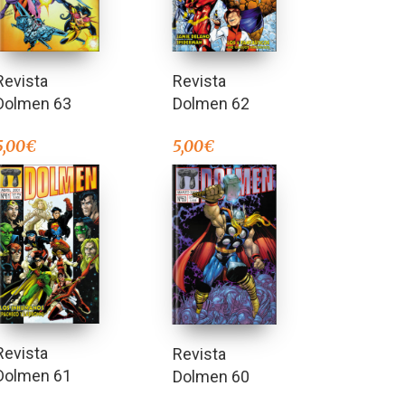
Revista
Revista
Dolmen 63
Dolmen 62
5,00
€
5,00
€
Revista
Revista
Dolmen 61
Dolmen 60