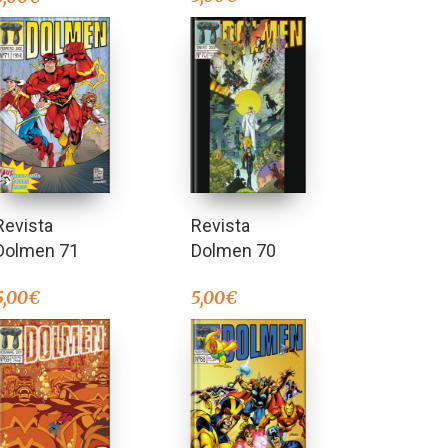
Revista
Revista
Dolmen 71
Dolmen 70
5,00
€
5,00
€