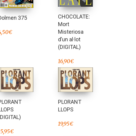
CHOCOLATE:
Dolmen 375
Mort
Misteriosa
4,50
€
d’un al·lot
(DIGITAL)
16,90
€
PLORANT
PLORANT
LLOPS
LLOPS
(DIGITAL)
19,95
€
15,95
€