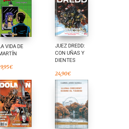
JUEZ DREDD:
LA VIDA DE
CON UÑAS Y
MARTÍN
DIENTES
19,95
€
24,90
€