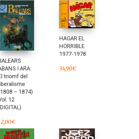
HAGAR EL
HORRIBLE
1977-1978
BALEARS
34,90
€
ABANS I ARA:
El triomf del
liberalisme
(1808 – 1874)
Vol. 12
(DIGITAL)
12,00
€