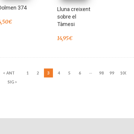
Dolmen 374
Lluna creixent
sobre el
4,50
€
Tàmesi
14,95
€
…
< ANT
1
2
3
4
5
6
98
99
100
SIG >