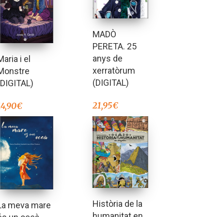
MADÒ
PERETA. 25
anys de
Maria i el
xerratòrum
Monstre
(DIGITAL)
(DIGITAL)
21,95
€
14,90
€
Història de la
La meva mare
humanitat en