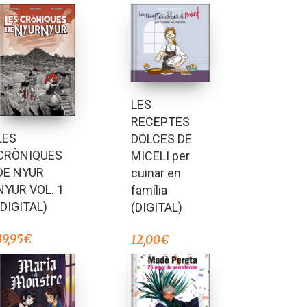
LES
RECEPTES
LES
DOLCES DE
CRÒNIQUES
MICELI per
DE NYUR
cuinar en
NYUR VOL. 1
família
(DIGITAL)
(DIGITAL)
39,95
€
12,00
€