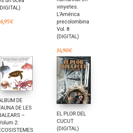
és un oceà
vinyetes.
(DIGITAL)
L’América
precolombina
16,95
€
Vol. 8
(DIGITAL)
14,90
€
ÀLBUM DE
FAUNA DE LES
EL PLOR DEL
BALEARS –
CUCUT
Volum 2:
(DIGITAL)
ECOSISTEMES