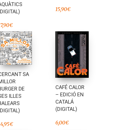
AQUÀTICS
15,90
€
(DIGITAL)
17,90
€
CERCANT SA
MILLOR
CAFÉ CALOR
BURGER DE
– EDICIÓ EN
SES ILLES
CATALÁ
BALEARS
(DIGITAL)
(DIGITAL)
6,00
€
14,95
€