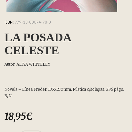
ISBN:
979-13-88074-78-3
LA POSADA
CELESTE
Autor: ALIYA WHITELEY
Novela – Línea Freder. 135X230mm. Rústica c/solapas. 296 págs.
B/N.
18,95
€