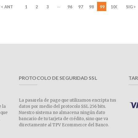
…
< ANT
1
2
3
96
97
98
99
100
SIG >
PROTOCOLO DE SEGURIDAD SSL
TAR
La pasarela de pago que utilizamos encripta tus
e la
datos por medio del protocolo SSL 256 bits.
 que
Nuestro sistema no almacena ningún dato
a
bancario de tu tarjeta de crédito, sino que va
directamente al TPV Ecommerce del Banco.