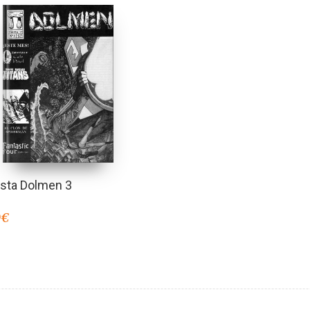
ista Dolmen 3
0
€