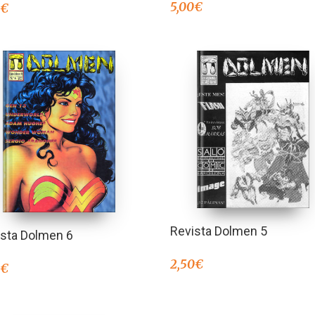
5,00
€
0
€
Revista Dolmen 5
ista Dolmen 6
2,50
€
0
€