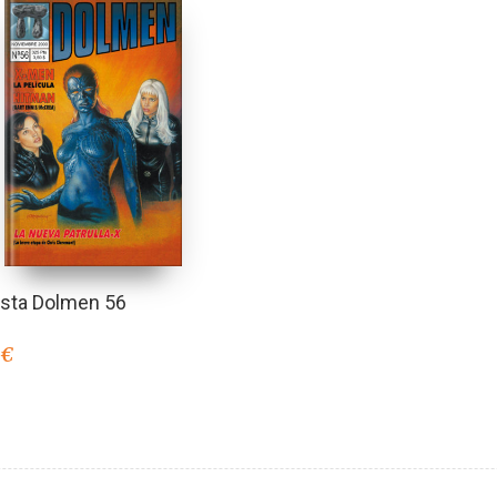
ista Dolmen 56
0
€