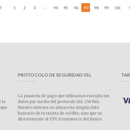
…
T
1
2
3
94
95
96
97
98
99
100
PROTOCOLO DE SEGURIDAD SSL
TAR
La pasarela de pago que utilizamos encripta tus
e la
datos por medio del protocolo SSL 256 bits.
 que
Nuestro sistema no almacena ningún dato
a
bancario de tu tarjeta de crédito, sino que va
directamente al TPV Ecommerce del Banco.