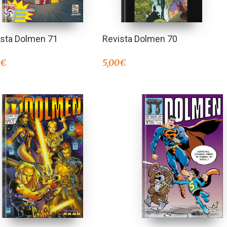
ista Dolmen 71
Revista Dolmen 70
0
€
5,00
€