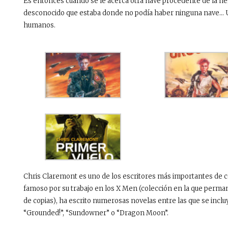
Es entonces cuando se le acerca otra nave procedente de la neg
desconocido que estaba donde no podía haber ninguna nave… U
humanos.
Chris Claremont es uno de los escritores más importantes de 
famoso por su trabajo en los X Men (colección en la que perman
de copias), ha escrito numerosas novelas entre las que se incl
“Grounded!”, “Sundowner” o “Dragon Moon”.