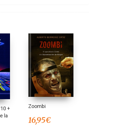
Zoombi
 10 +
e la
16,95
€