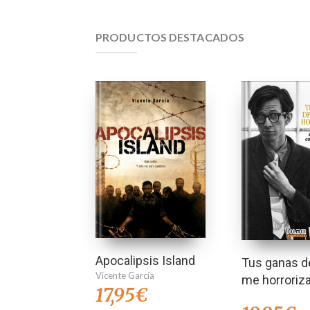
PRODUCTOS DESTACADOS
Apocalipsis Island
Tus ganas de
Vicente García
me horroriz
17,95
€