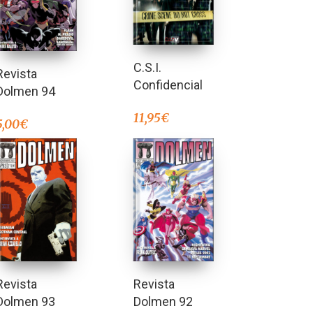
C.S.I.
Revista
Confidencial
Dolmen 94
11,95
€
5,00
€
Revista
Revista
Dolmen 93
Dolmen 92