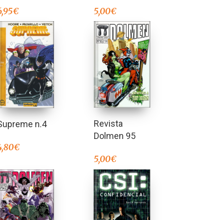
5,00
€
6,95
€
Revista
Supreme n.4
Dolmen 95
4,80
€
5,00
€