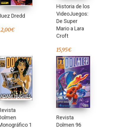
Historia de los
VideoJuegos:
Juez Dredd
De Super
Mario a Lara
12,00
€
Croft
15,95
€
Revista
Revista
Dolmen
Dolmen 96
Monográfico 1