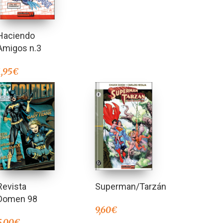
Haciendo
Amigos n.3
1,95
€
Superman/Tarzán
Revista
Domen 98
9,60
€
5,00
€