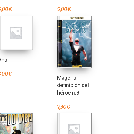
5,00
€
5,00
€
Ana
3,00
€
Mage, la
definición del
héroe n.8
7,30
€