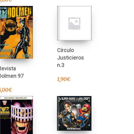
Círculo
Justicieros
n.3
Revista
Dolmen 97
1,90
€
5,00
€