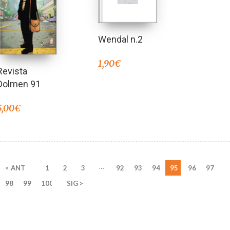
Wendal n.2
1,90
€
Revista
Dolmen 91
5,00
€
…
< ANT
1
2
3
92
93
94
95
96
97
98
99
100
SIG >