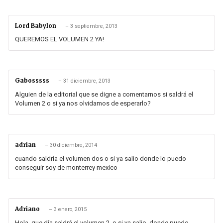
Lord Babylon
–
3 septiembre, 2013
QUEREMOS EL VOLUMEN 2 YA!
Gabosssss
–
31 diciembre, 2013
Alguien de la editorial que se digne a comentarnos si saldrá el
Volumen 2 o si ya nos olvidamos de esperarlo?
adrian
–
30 diciembre, 2014
cuando saldria el volumen dos o si ya salio donde lo puedo
conseguir soy de monterrey mexico
Adriano
–
3 enero, 2015
Hola, que día saldrá el volumen 2, o si ya salio, donde puedo