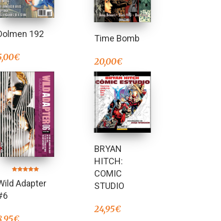
Dolmen 192
Time Bomb
5,00
€
20,00
€
BRYAN
HITCH:
COMIC
Valorado en
Wild Adapter
5.00
STUDIO
de 5
#6
24,95
€
8,95
€