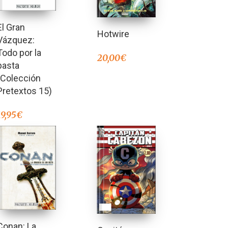
El Gran
Hotwire
Vázquez:
Todo por la
20,00
€
pasta
(Colección
Pretextos 15)
19,95
€
Conan: La