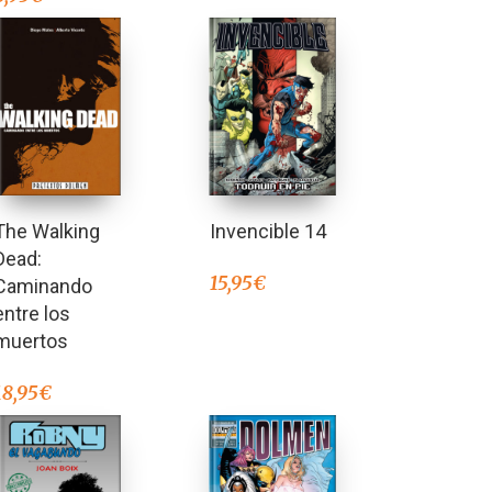
The Walking
Invencible 14
Dead:
15,95
€
Caminando
entre los
muertos
18,95
€