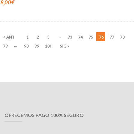
18,00
€
…
< ANT
1
2
3
73
74
75
76
77
78
…
79
98
99
100
SIG >
OFRECEMOS PAGO 100% SEGURO