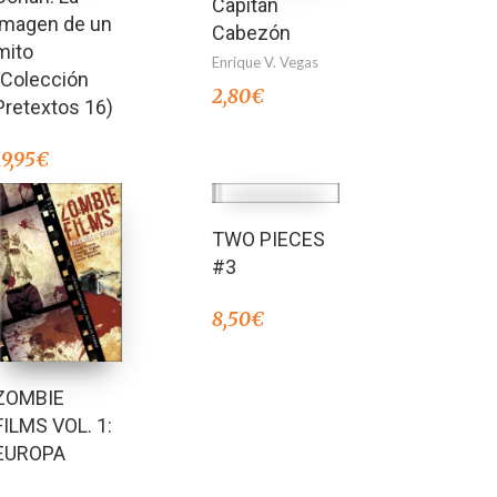
Capitán
imagen de un
Cabezón
mito
Enrique V. Vegas
(Colección
2,80
€
Pretextos 16)
19,95
€
TWO PIECES
#3
8,50
€
ZOMBIE
FILMS VOL. 1:
EUROPA