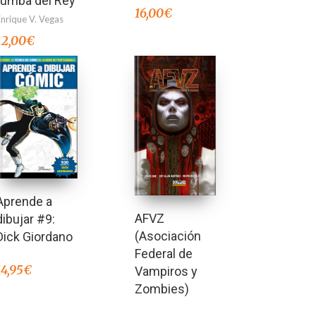
tumba del Rey
16,00
€
Enrique V. Vegas
12,00
€
Aprende a
AFVZ
dibujar #9:
(Asociación
Dick Giordano
Federal de
14,95
€
Vampiros y
Zombies)