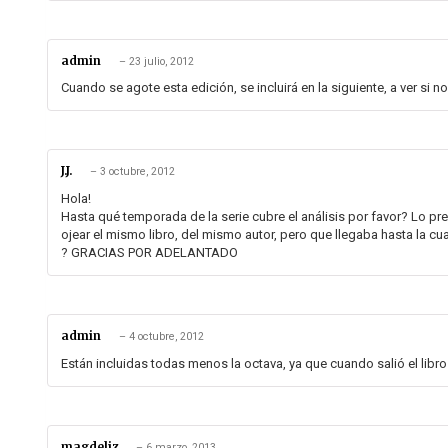
admin
–
23 julio, 2012
Cuando se agote esta edición, se incluirá en la siguiente, a ver si 
J.J.
–
3 octubre, 2012
Hola!
Hasta qué temporada de la serie cubre el análisis por favor? Lo 
ojear el mismo libro, del mismo autor, pero que llegaba hasta la cua
? GRACIAS POR ADELANTADO
admin
–
4 octubre, 2012
Están incluidas todas menos la octava, ya que cuando salió el libro
magdeliz
–
6 marzo, 2013