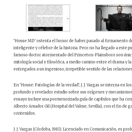
‘House MD’ ostenta el honor de haber pasado al firmamento de 
inteligente y célebre de la historia. Pero no ha llegado a este p
famoso doctor atormentado del Princeton-Plainsboro son únic
mitología social y filosófica, a medio camino entre el drama y l
entregados a un ingenioso, irrepetible sentido de las relacion
En ‘House: Patologías de la verdad’, J. J. Vargas se interna en lo
profundo y revelador estudio sobre sus orígenes y mecanismos 
ensayo incluye una pormenorizada guía de capítulos que ha con
Alberto Amador Gil (Hospital del Valme, Sevilla), con el fin de g
contenidos.
J. J. Vargas (Córdoba, 1981). Licenciado en Comunicación, es prof