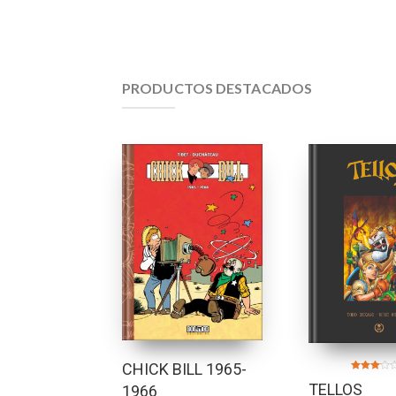
PRODUCTOS DESTACADOS
CHICK BILL 1965-
Valorado
TELLOS
1966
en
3.00