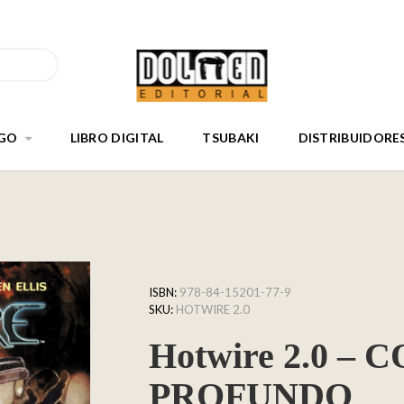
GO
LIBRO DIGITAL
TSUBAKI
DISTRIBUIDORE
ISBN:
978-84-15201-77-9
SKU:
HOTWIRE 2.0
Hotwire 2.0 – 
PROFUNDO