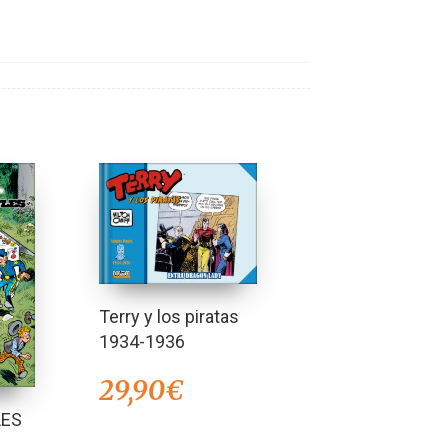
Terry y los piratas
1934-1936
29,90
€
LES