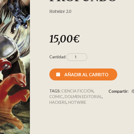
Hotwire 2.0
15,00
€
Cantidad
AÑADIR AL CARRITO
TAGS:
CIENCIA FICCIÓN
,
Compartir:
COMIC
,
DOLMEN EDITORIAL
,
HACKERS
,
HOTWIRE