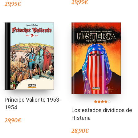
29,95
€
29,95
€
Príncipe Valiente 1953-
1954
Valorado
Los estados divididos de
en
4.00
de 5
Histeria
29,90
€
28,90
€