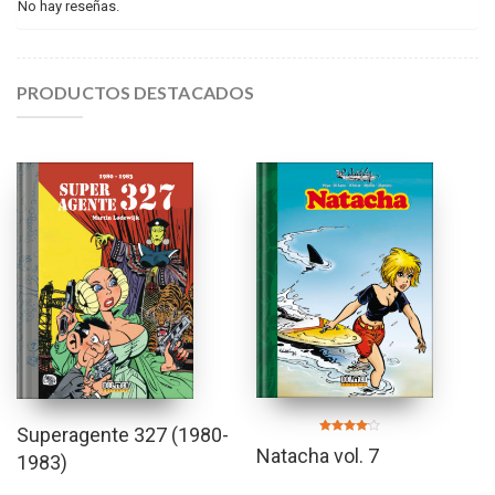
No hay reseñas.
PRODUCTOS DESTACADOS
Superagente 327 (1980-
Valorado
Natacha vol. 7
en
1983)
4.00
de 5