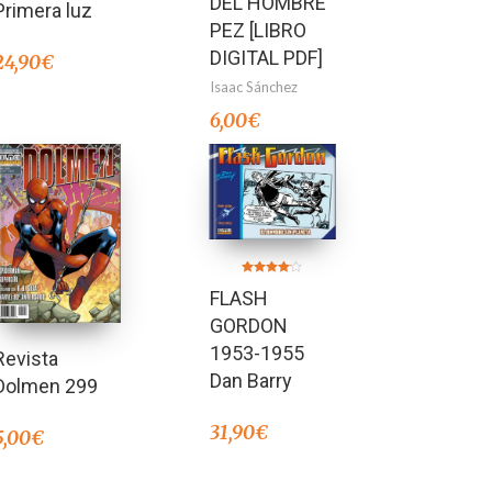
DEL HOMBRE
Primera luz
PEZ [LIBRO
DIGITAL PDF]
24,90
€
Isaac Sánchez
6,00
€
Valorado
FLASH
en
4.00
de 5
GORDON
1953-1955
Revista
Dan Barry
Dolmen 299
31,90
€
5,00
€