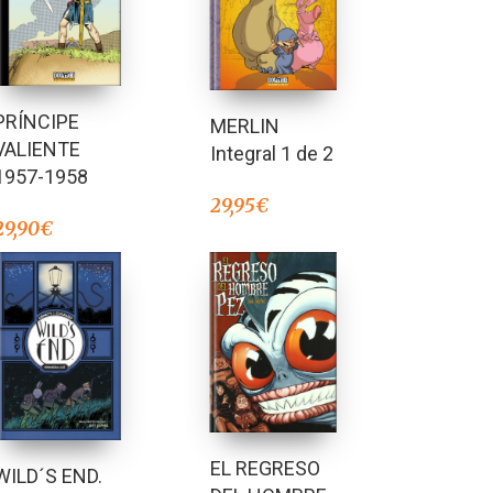
PRÍNCIPE
MERLIN
VALIENTE
Integral 1 de 2
1957-1958
29,95
€
29,90
€
EL REGRESO
WILD´S END.