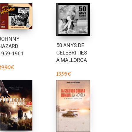
JOHNNY
50 ANYS DE
HAZARD
CELEBRITIES
1959-1961
A MALLORCA
29,90
€
19,95
€