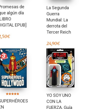
Promesas de
La Segunda
que algún día
Guerra
[LIBRO
Mundial: La
DIGITAL EPUB]
derrota del
Tercer Reich
2,50
€
24,90
€
YO SOY UNO
Valorado en
SUPERHÉROES
4.77
CON LA
de 5
EN
FUERZA. Guía