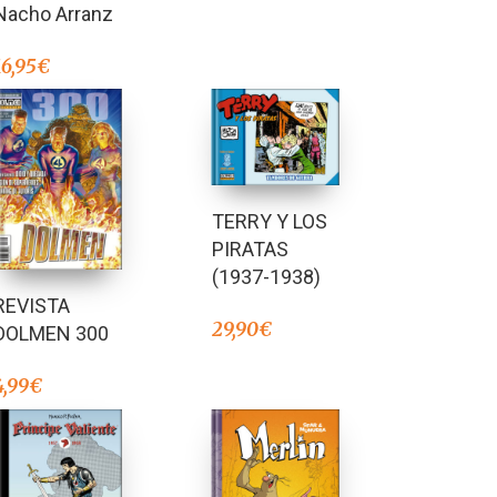
Nacho Arranz
16,95
€
TERRY Y LOS
PIRATAS
(1937-1938)
REVISTA
29,90
€
DOLMEN 300
4,99
€