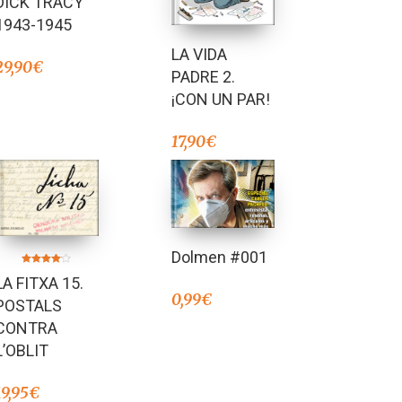
DICK TRACY
de 5
1943-1945
LA VIDA
29,90
€
PADRE 2.
¡CON UN PAR!
17,90
€
Dolmen #001
Valorado
LA FITXA 15.
en
4.00
0,99
€
de 5
POSTALS
CONTRA
L’OBLIT
19,95
€