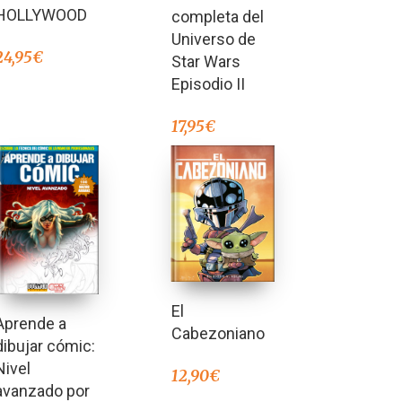
HOLLYWOOD
completa del
Universo de
24,95
€
Star Wars
Episodio II
17,95
€
El
Aprende a
Cabezoniano
dibujar cómic:
Nivel
12,90
€
avanzado por