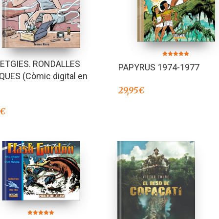
Valorado en
ETGIES. RONDALLES
PAPYRUS 1974-1977
5.00
de 5
QUES (Còmic digital en
29,95
€
€