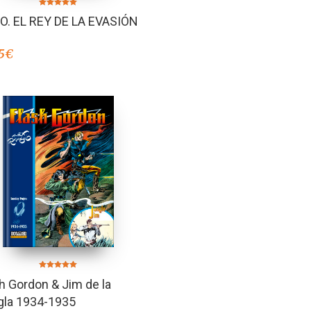
Valorado en
O. EL REY DE LA EVASIÓN
5.00
de 5
5
€
Valorado en
h Gordon & Jim de la
4.91
de 5
gla 1934-1935