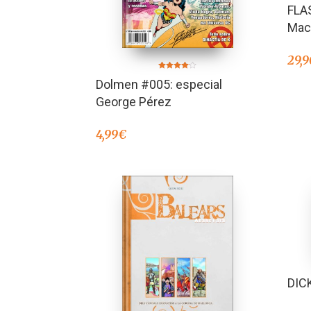
FLA
Mac
29,9
Valorado
Dolmen #005: especial
en
4.00
de 5
George Pérez
4,99
€
DIC