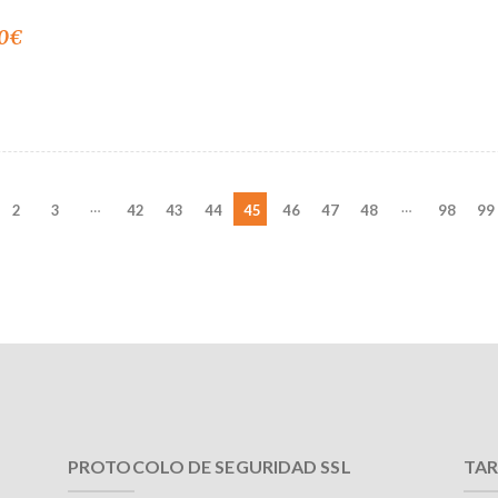
0
€
…
…
2
3
42
43
44
45
46
47
48
98
99
PROTOCOLO DE SEGURIDAD SSL
TAR