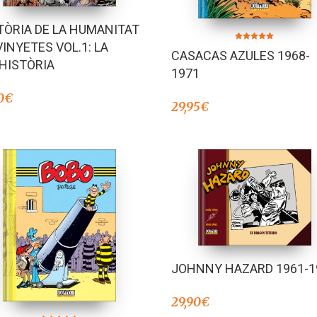
TÒRIA DE LA HUMANITAT
VINYETES VOL.1: LA
Valorado en
CASACAS AZULES 1968-
5.00
de 5
HISTÒRIA
1971
0
€
29,95
€
JOHNNY HAZARD 1961-1
29,90
€