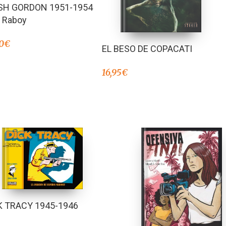
Valorado en
SH GORDON 1951-1954
5.00
de 5
 Raboy
0
€
EL BESO DE COPACATI
16,95
€
K TRACY 1945-1946