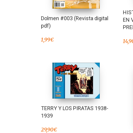
HIS
Dolmen #003 (Revista digital
EN 
pdf)
PRE
1,99
€
14,9
TERRY Y LOS PIRATAS 1938-
1939
29,90
€