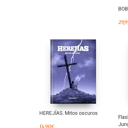
BOB
29,9
HEREJÍAS. Mitos oscuros
Flas
Jun
14,90
€