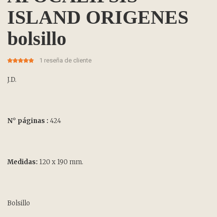
ISLAND ORIGENES
bolsillo
1
reseña de cliente
5.00
5
1
out of
based on
customer
J.D.
rating
N° páginas :
424
Medidas:
120 x 190 mm.
Bolsillo