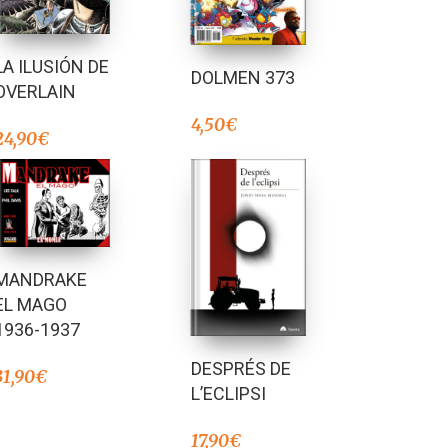
LA ILUSIÓN DE
DOLMEN 373
OVERLAIN
4,50
€
24,90
€
MANDRAKE
EL MAGO
1936-1937
DESPRÉS DE
31,90
€
L’ECLIPSI
17,90
€