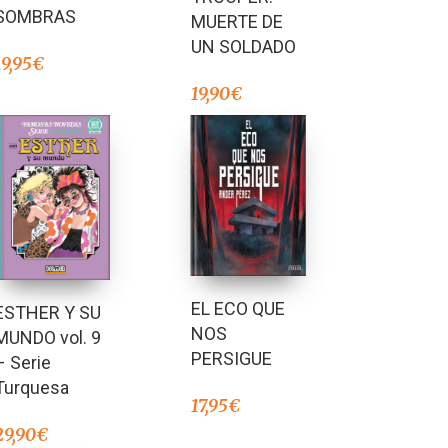
SOMBRAS
MUERTE DE
UN SOLDADO
19,95
€
19,90
€
EL ECO QUE
ESTHER Y SU
NOS
MUNDO vol. 9
PERSIGUE
– Serie
Turquesa
17,95
€
29,90
€