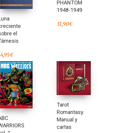
PHANTOM
1948-1949
Luna
31,90
€
creciente
sobre el
Támesis
14,95
€
Tarot
Romantasy.
ABC
Manual y
WARRIORS
cartas
vol. 1