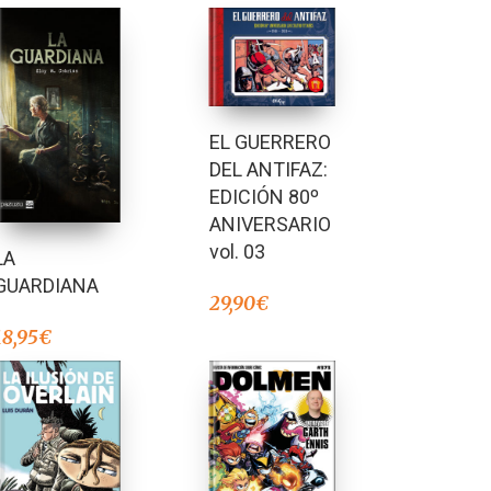
EL GUERRERO
DEL ANTIFAZ:
EDICIÓN 80º
ANIVERSARIO
vol. 03
LA
GUARDIANA
29,90
€
18,95
€