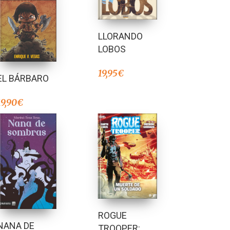
LLORANDO
LOBOS
19,95
€
EL BÁRBARO
19,90
€
ROGUE
NANA DE
TROOPER: