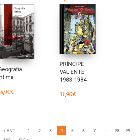
PRÍNCIPE
Geografia
VALIENTE
íntima
1983-1984
14,90
€
31,90
€
…
< ANT
1
2
3
4
5
6
7
98
99
100
SIG >