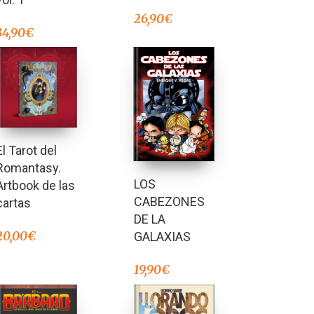
26,90
€
34,90
€
El Tarot del
Romantasy.
LOS
Artbook de las
CABEZONES
cartas
DE LA
20,00
€
GALAXIAS
19,90
€