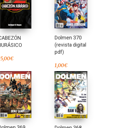
Dolmen 370
CABEZÓN
(revista digital
JURÁSICO
pdf)
15,00
€
1,00
€
Dolmen 369
Dolmen 368