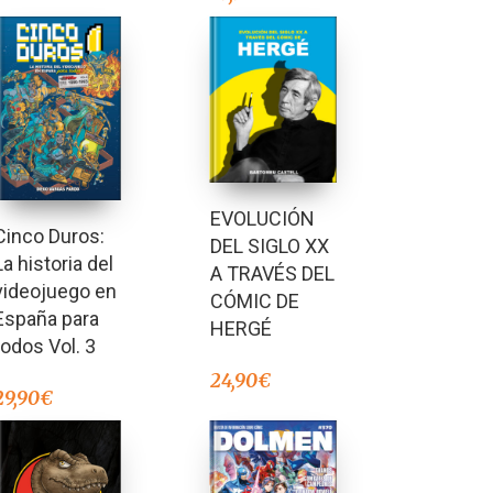
EVOLUCIÓN
Cinco Duros:
DEL SIGLO XX
La historia del
A TRAVÉS DEL
videojuego en
CÓMIC DE
España para
HERGÉ
todos Vol. 3
24,90
€
29,90
€