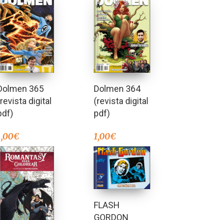
Dolmen 365
Dolmen 364
(revista digital
(revista digital
pdf)
pdf)
1,00
€
1,00
€
FLASH
GORDON