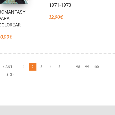
1971-1973
ROMANTASY
32,90
€
PARA
COLOREAR
10,00
€
…
< ANT
1
2
3
4
5
98
99
100
SIG >