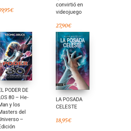
convirtió en
39,95
€
videojuego
27,90
€
EL PODER DE
LOS 80 – He-
LA POSADA
Man y los
CELESTE
Masters del
Universo –
18,95
€
Edición