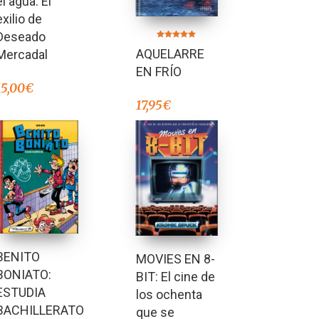
el agua. El
exilio de
Deseado
Valorado en
AQUELARRE
Mercadal
5.00
de 5
EN FRÍO
15,00
€
17,95
€
BENITO
MOVIES EN 8-
BONIATO:
BIT: El cine de
ESTUDIA
los ochenta
BACHILLERATO
que se