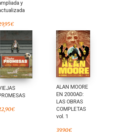
ampliada y
actualizada
29,95
€
ALAN MOORE
VIEJAS
EN 2000AD:
PROMESAS
LAS OBRAS
COMPLETAS
22,90
€
vol. 1
39,90
€