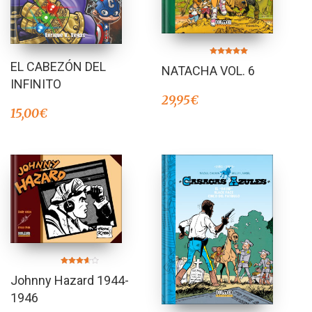
Valorado en
EL CABEZÓN DEL
NATACHA VOL. 6
5.00
de 5
INFINITO
29,95
€
15,00
€
Valorado
Johnny Hazard 1944-
en
3.50
de 5
1946