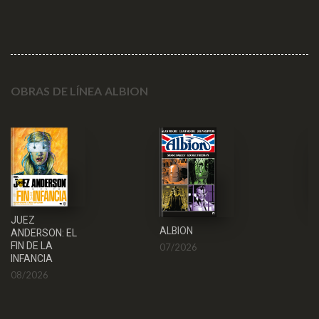
OBRAS DE LÍNEA ALBION
N
JUEZ
ALBION
WA
ANDERSON: EL
FIN DE LA
07/2026
0
INFANCIA
08/2026