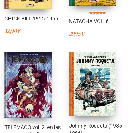
CHICK BILL 1965-1966
Valorado en
NATACHA VOL. 6
5.00
de 5
32,90
€
29,95
€
Johnny Roqueta (1985 –
TELÉMACO vol. 2: en las