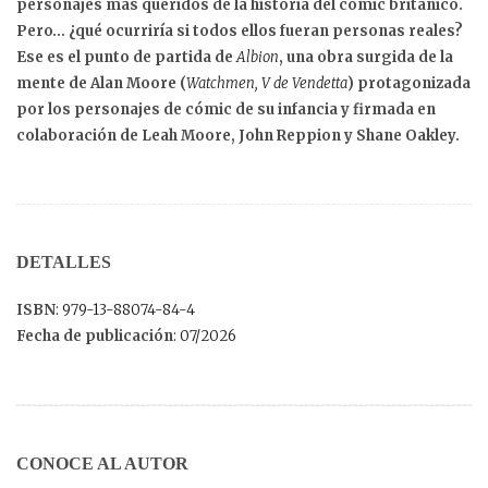
personajes más queridos de la historia del cómic británico.
Pero… ¿qué ocurriría si todos ellos fueran personas reales?
Ese es el punto de partida de
Albion
, una obra surgida de la
mente de
Alan Moore
(
Watchmen, V de Vendetta
) protagonizada
por los personajes de cómic de su infancia y firmada en
colaboración de
Leah Moore
,
John Reppion
y
Shane Oakley
.
DETALLES
ISBN
: 979-13-88074-84-4
Fecha de publicación
: 07/2026
CONOCE AL AUTOR