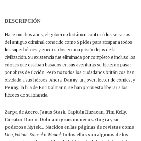
DESCRIPCIÓN
Hace muchos años, el gobierno británico contrató los servicios
del antiguo criminal conocido como
Spider
para atrapar a todos
los superhéroes y encerrarlos en una prisión lejos de la
civilización. Su existencia fue eliminada por completo e incluso los
cómics que estaban basados en sus aventuras se hicieron pasar
por obras de ficción. Pero no todos los ciudadanos británicos han
olvidado a sus héroes. Ahora,
Danny,
un joven lector de cómics
,
y
Penny,
la hija de Eric Dolmann, se han propuesto liberar a los
héroes de su infancia.
Zarpa de Acero. Janus Stark. Capitán Huracan. Tim Kelly.
Cursitor Doom. Dolmann
y sus muñecos.
Gogra
y
su
poderoso
Mytek
… Nacidos en las páginas de revistas como
Lion, Valiant, Smash!
o
Wham!,
todos ellos son algunos de los