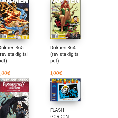
Dolmen 365
Dolmen 364
(revista digital
(revista digital
pdf)
pdf)
1,00
€
1,00
€
FLASH
GORDON