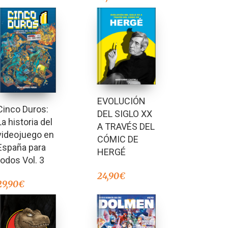
EVOLUCIÓN
Cinco Duros:
DEL SIGLO XX
La historia del
A TRAVÉS DEL
videojuego en
CÓMIC DE
España para
HERGÉ
todos Vol. 3
24,90
€
29,90
€