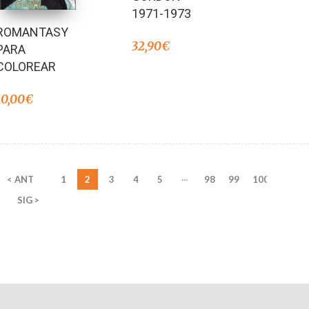
1971-1973
ROMANTASY
32,90
€
PARA
COLOREAR
10,00
€
…
< ANT
1
2
3
4
5
98
99
100
SIG >