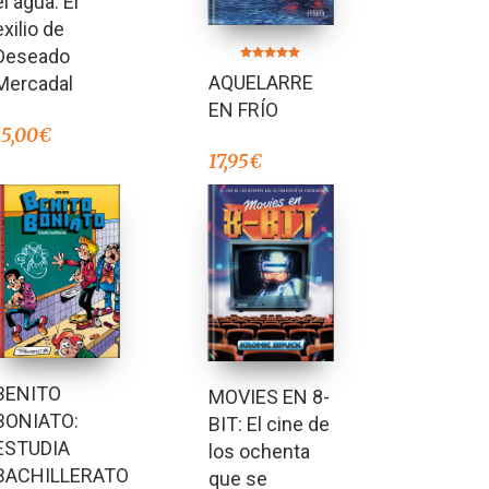
el agua. El
exilio de
Deseado
Valorado en
AQUELARRE
Mercadal
5.00
de 5
EN FRÍO
15,00
€
17,95
€
BENITO
MOVIES EN 8-
BONIATO:
BIT: El cine de
ESTUDIA
los ochenta
BACHILLERATO
que se