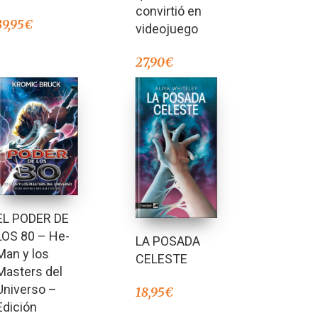
convirtió en
39,95
€
videojuego
27,90
€
EL PODER DE
LOS 80 – He-
LA POSADA
Man y los
CELESTE
Masters del
Universo –
18,95
€
Edición