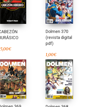
Dolmen 370
CABEZÓN
(revista digital
JURÁSICO
pdf)
15,00
€
1,00
€
Dolmen 369
Dolmen 368