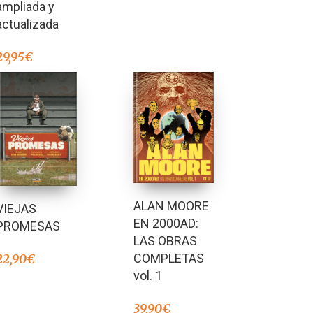
ampliada y
actualizada
29,95
€
ALAN MOORE
VIEJAS
EN 2000AD:
PROMESAS
LAS OBRAS
COMPLETAS
22,90
€
vol. 1
39,90
€