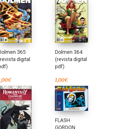
Dolmen 365
Dolmen 364
(revista digital
(revista digital
pdf)
pdf)
1,00
€
1,00
€
FLASH
GORDON