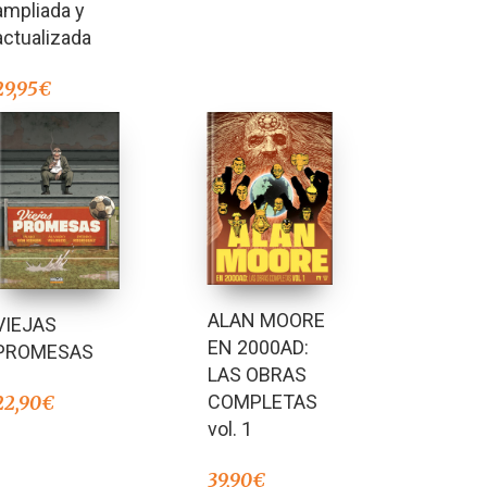
ampliada y
actualizada
29,95
€
ALAN MOORE
VIEJAS
EN 2000AD:
PROMESAS
LAS OBRAS
COMPLETAS
22,90
€
vol. 1
39,90
€