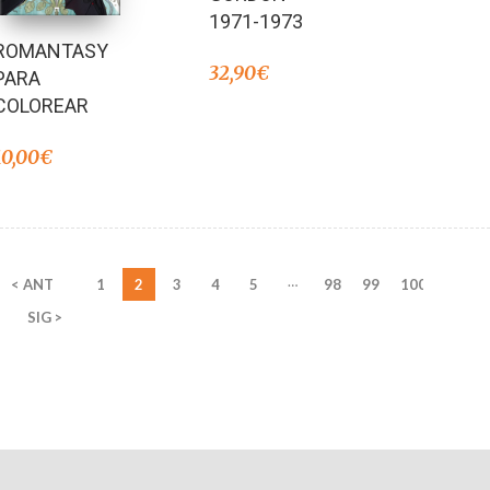
1971-1973
ROMANTASY
32,90
€
PARA
COLOREAR
10,00
€
…
< ANT
1
2
3
4
5
98
99
100
SIG >