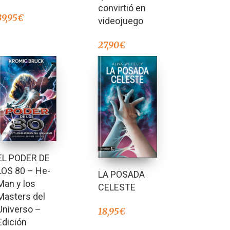
convirtió en
39,95
€
videojuego
27,90
€
EL PODER DE
LOS 80 – He-
LA POSADA
Man y los
CELESTE
Masters del
Universo –
18,95
€
Edición