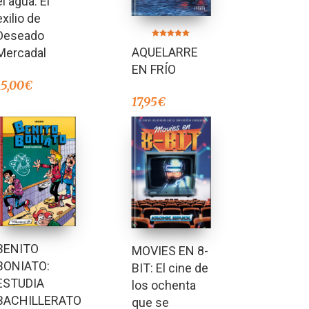
el agua. El
exilio de
Deseado
Valorado en
AQUELARRE
Mercadal
5.00
de 5
EN FRÍO
15,00
€
17,95
€
BENITO
MOVIES EN 8-
BONIATO:
BIT: El cine de
ESTUDIA
los ochenta
BACHILLERATO
que se