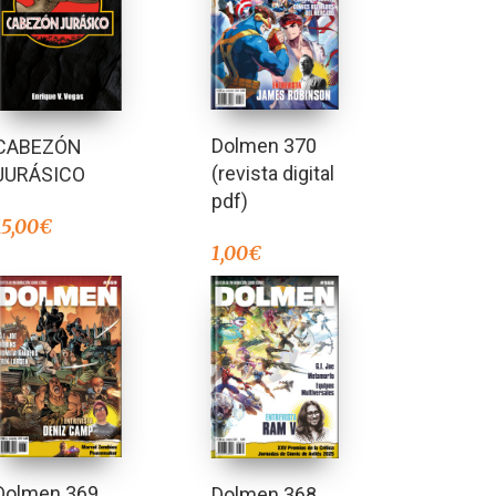
Dolmen 370
CABEZÓN
(revista digital
JURÁSICO
pdf)
15,00
€
1,00
€
Dolmen 369
Dolmen 368