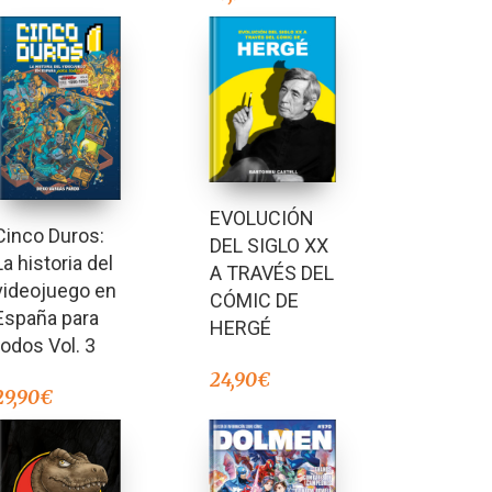
EVOLUCIÓN
Cinco Duros:
DEL SIGLO XX
La historia del
A TRAVÉS DEL
videojuego en
CÓMIC DE
España para
HERGÉ
todos Vol. 3
24,90
€
29,90
€