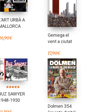
L’ART URBÀ A
MALLORCA
Gemega el
26,90
€
vent a ciutat
17,90
€
Valorado en
BUZ SAWYER
5.00
de 5
1948-1950
Dolmen 354