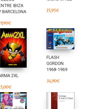
ENTRE IBIZA
15,95
€
Y BARCELONA
19,90
€
FLASH
GORDON
1968-1969
ARMA 2XL
34,90
€
15,00
€