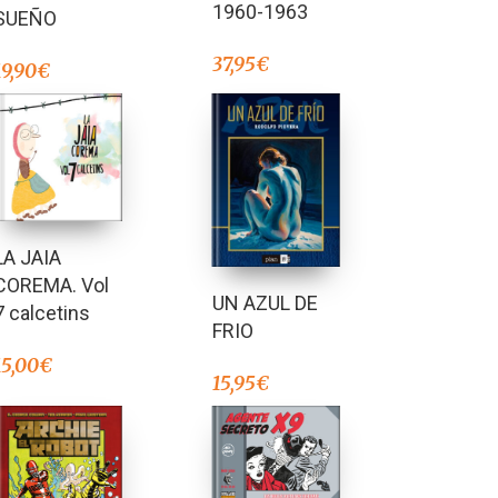
1960-1963
SUEÑO
37,95
€
19,90
€
LA JAIA
COREMA. Vol
UN AZUL DE
7 calcetins
FRIO
15,00
€
15,95
€