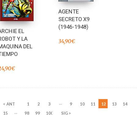
AGENTE
SECRETO X9
(1946-1948)
ARCHIE EL
ROBOT Y LA
34,90
€
MAQUINA DEL
TIEMPO
24,90
€
…
< ANT
1
2
3
9
10
11
12
13
14
…
15
98
99
100
SIG >