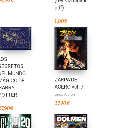
34,90
€
(revista digital
pdf)
1,00
€
LOS
SECRETOS
DEL MUNDO
ZARPA DE
MÁGICO DE
ACERO vol. 7
HARRY
POTTER
Línea Albion
27,90
€
27,90
€