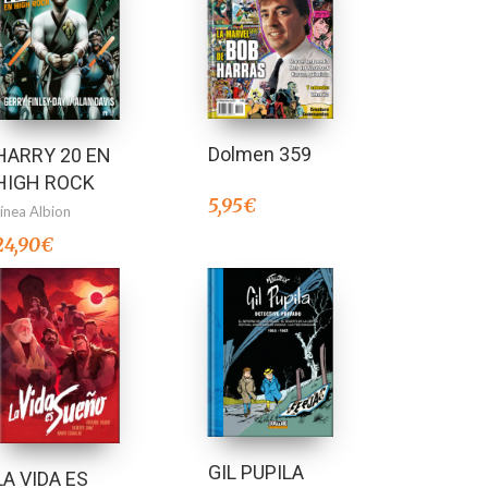
Dolmen 359
HARRY 20 EN
HIGH ROCK
5,95
€
Línea Albion
24,90
€
GIL PUPILA
LA VIDA ES