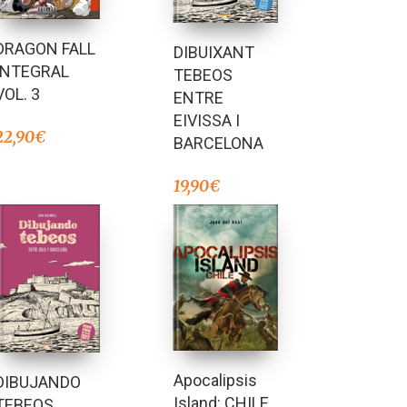
DRAGON FALL
DIBUIXANT
INTEGRAL
TEBEOS
VOL. 3
ENTRE
EIVISSA I
22,90
€
BARCELONA
19,90
€
Apocalipsis
DIBUJANDO
Island: CHILE
TEBEOS