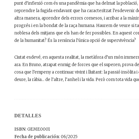
punt d’inflexió com és una pandèmia que ha delmat la població, 
reprendre la fugida endavant que ha caracteritzat l’esdevenir de
altra manera, aprendre dels errors comesos, i arribar a la màxima 
progrés i en la bondat de la raça humana. Haurem de veure si ta
noblesa dels mitjans que els han de fer possibles. En aquest contex
de la humanitat? És la renúncia l’única opció de supervivència?
Ciutat esdevé, en aquesta realitat, la metàfora d’un món immers
ara. En Bruno, atrapat enmig de forces que el superen, prova de
cosa que l’empeny a continuar vivint i lluitant: la passió insòlit
deure, la ràbia… de l’altre, l’anhel i la vida. Però com tota vida q
DETALLES
ISBN
: GEME0001
Fecha de publicación
: 06/2025