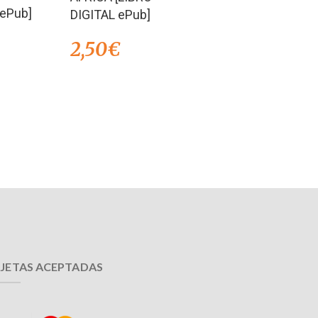
 ePub]
DIGITAL ePub]
2,50
€
JETAS ACEPTADAS