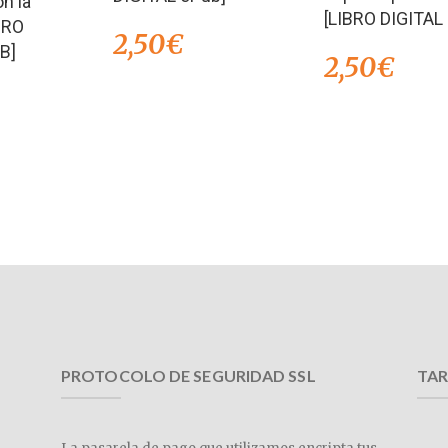
n la
[LIBRO DIGITAL
BRO
2,50
€
B]
2,50
€
PROTOCOLO DE SEGURIDAD SSL
TAR