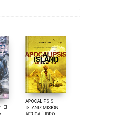
APOCALIPSIS
: El
ISLAND: MISIÓN
o
ÁFRICA [LIBRO