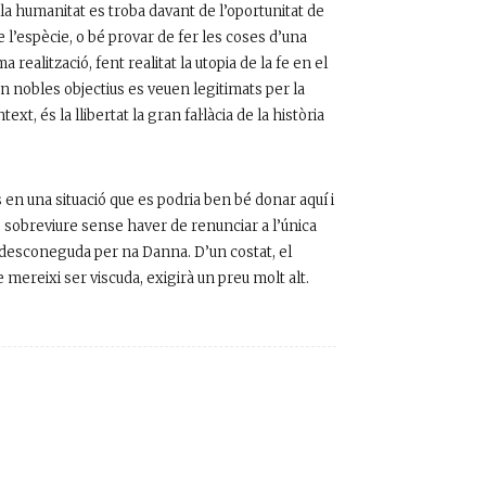
la humanitat es troba davant de l’oportunitat de
 l’espècie, o bé provar de fer les coses d’una
realització, fent realitat la utopia de la fe en el
n nobles objectius es veuen legitimats per la
t, és la llibertat la gran fal·làcia de la història
 en una situació que es podria ben bé donar aquí i
 sobreviure sense haver de renunciar a l’única
a i desconeguda per na Danna. D’un costat, el
ue mereixi ser viscuda, exigirà un preu molt alt.