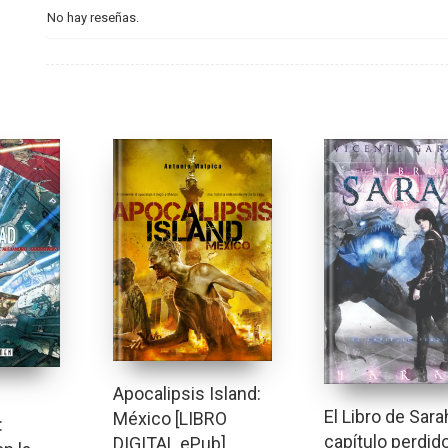
No hay reseñas.
Apocalipsis Island:
El Libro de Sarah
México [LIBRO
:
capítulo perdid
DIGITAL ePub]