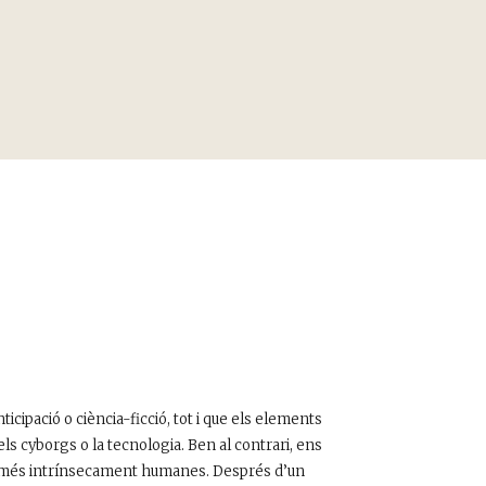
ticipació o ciència-ficció, tot i que els elements
els cyborgs o la tecnologia. Ben al contrari, ens
ies més intrínsecament humanes. Després d’un