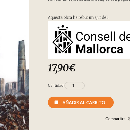
Aquesta obra ha rebut un ajut del:
17,90
€
Cantidad
AÑADIR AL CARRITO
Compartir: