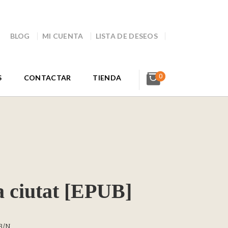
BLOG
MI CUENTA
LISTA DE DESEOS
0
S
CONTACTAR
TIENDA
a ciutat [EPUB]
B/N.