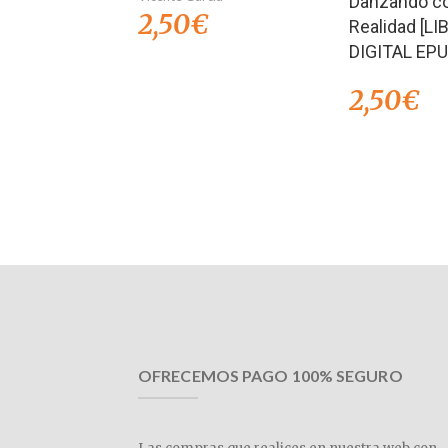
Danzando co
2,50
€
Realidad [LI
DIGITAL EPU
2,50
€
OFRECEMOS PAGO 100% SEGURO