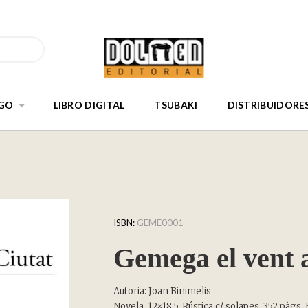
GO
LIBRO DIGITAL
TSUBAKI
DISTRIBUIDORE
ISBN:
GEME0001
Gemega el vent 
Autoria: Joan Binimelis
Novela. 12×18,5. Rústica c/ solapes. 352 pàgs. 