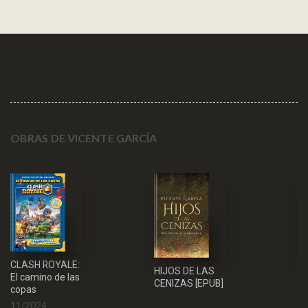
OBRAS DE VICENTE GARCÍA
CLASH ROYALE:
HIJOS DE LAS
El
El camino de las
CENIZAS [EPUB]
T
copas
1
11/2024